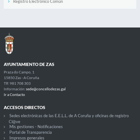
Registro Electrónico Común
AYUNTAMIENTO DE ZAS
Praza do Campo, 1
15850 Zas - A Coruña
Tlf: 981 708 303
Información:
sede@concellodezas.gal
Ir a Contacto
ACCESOS DIRECTOS
Sedes electrónicas de las E.E.L.L. de A Coruña y oficinas de registro
Cl@ve
Mis gestiones - Notificaciones
Portal de Transparencia
Impresos generales